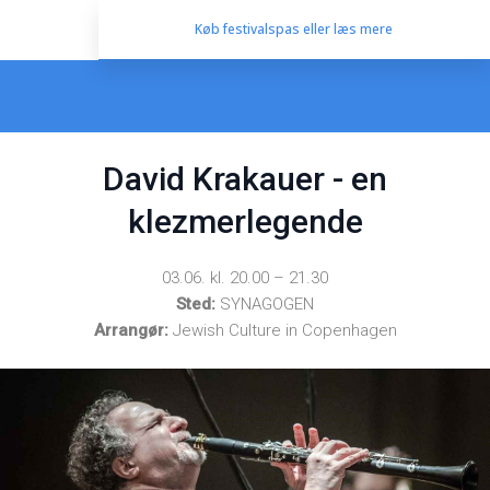
Køb festivalspas eller læs mere
David Krakauer - en
klezmerlegende
03.06. kl. 20.00 – 21.30
Sted:
SYNAGOGEN
Arrangør:
Jewish Culture in Copenhagen